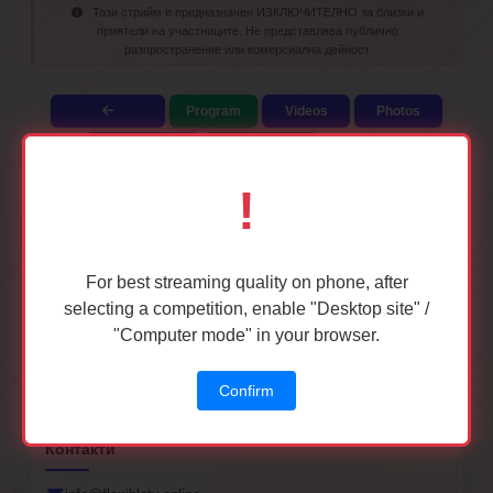
Този стрийм е предназначен ИЗКЛЮЧИТЕЛНО за близки и
приятели на участниците. Не представлява публично
разпространение или комерсиална дейност.
Program
Videos
Photos
Login
BG
i
!
За нас
For best streaming quality on phone, after
selecting a competition, enable "Desktop site" /
flexibletv.online предоставяме платформа за онлайн
излъчване и архив на състезания и събития по гимнастика.
"Computer mode" in your browser.
Системата включва цялостна съдийска система с
класиране и подробни оценки в реално време.
Confirm
Контакти